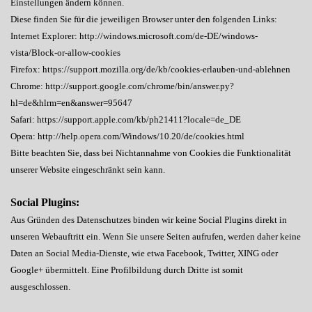
Einstellungen ändern können.
Diese finden Sie für die jeweiligen Browser unter den folgenden Links:
Internet Explorer: http://windows.microsoft.com/de-DE/windows-
vista/Block-or-allow-cookies
Firefox: https://support.mozilla.org/de/kb/cookies-erlauben-und-ablehnen
Chrome: http://support.google.com/chrome/bin/answer.py?
hl=de&hlrm=en&answer=95647
Safari: https://support.apple.com/kb/ph21411?locale=de_DE
Opera: http://help.opera.com/Windows/10.20/de/cookies.html
Bitte beachten Sie, dass bei Nichtannahme von Cookies die Funktionalität
unserer Website eingeschränkt sein kann.
Social Plugins:
Aus Gründen des Datenschutzes binden wir keine Social Plugins direkt in
unseren Webauftritt ein. Wenn Sie unsere Seiten aufrufen, werden daher keine
Daten an Social Media-Dienste, wie etwa Facebook, Twitter, XING oder
Google+ übermittelt. Eine Profilbildung durch Dritte ist somit
ausgeschlossen.