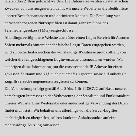
letzten drei Ziffern gelöscht werden. Die Datensätze werden zu statistischen
Zwecken von uns ausgewertet, damit wir unsere Website an die Bedürfnisse
unserer Besucher anpassen und optimieren können. Die Erstellung von
personenbezogenen Nutzerprofilen ist damit ganz im Sinne des
Telemediengesetzes (TMG) ausgeschlossen.
Allerdings verfügt diese Website auch über einen Login-Bereich für Autoren.
Sofern mehrmals hintereinander falsche Login-Daten eingegeben werden,
wird zu Sicherheitszwecken die vollständige IP-Adresse protokolliert, von
welcher die fehlgeschlagenen Loginversuche unternommen wurden. Wir
benötigen diese Information, um die entsprechende IP-Adresse für einen
gewissen Zeitraum und ggf. auch dauerhaft zu sperren sowie auf unbefugte
Zugriffsversuche angemessen reagieren zu können.
Die Verarbeitung erfolgt gemäß Art. 6 Abs. 1 lit. f DSGVO auf Basis unseres
berechtigten Interesses an der Verbesserung der Stabilität und Funktionalität
unserer Website. Eine Weitergabe oder anderweitige Verwendung der Daten
findet nicht statt. Wir behalten uns allerdings vor, die Server-Logfiles
nachträglich zu überprüfen, sollten konkrete Anhaltspunkte auf eine
rechtswidrige Nutzung hinweisen.