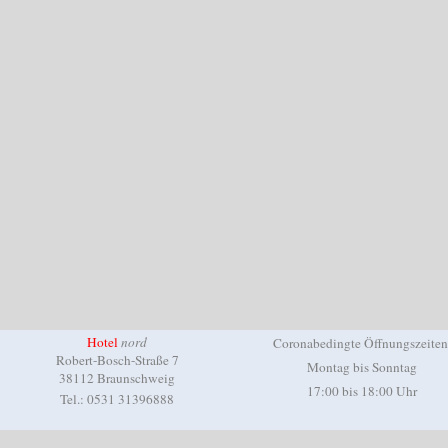
Hotel
nord
Coronabedingte Öffnungszeiten
Robert-Bosch-Straße 7
Montag bis Sonntag
38112 Braunschweig
17:00 bis 18:00 Uhr
Tel.: 0531 31396888